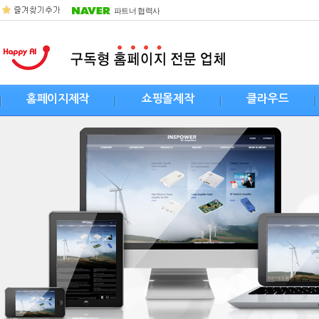
파트너 협력사
홈페이지제작
쇼핑몰제작
클라우드
왜 해피에이아이인가?
쇼핑몰
Server
구독형 홈페이지
상세페이지 제작
SSD Server
맞춤형 홈페이지
Network
제작절차
Operating System
고객준비사항
CDN
웹표준/웹접근성
File Storage
검색엔진 최적화